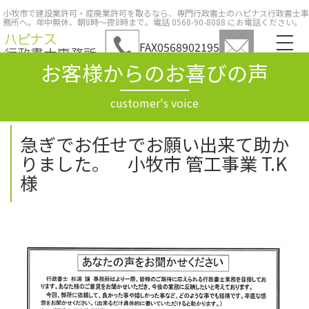
小牧市で建設業許可・産廃業許可を取るなら、専門行政書士のハピナス行政書士事
務所へ。年中無休、朝8時～夜8時まで。電話 0568-90-8088 にお電話ください。
FAX
0568902195
MENU
お客様からのお喜びの声
customer's voice
急ぎでお任せでお願い出来て助か
りました。 小牧市 管工事業 T.K
様