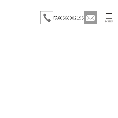
FAX
0568902195
MENU